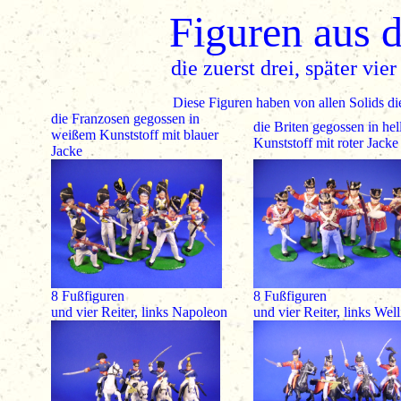
Figuren aus 
die zuerst drei, später vi
Diese Figuren haben von allen Solids d
die Franzosen gegossen in
die Briten
gegossen in he
weißem Kunststoff mit blauer
Kunststoff mit roter Jacke
Jacke
8 Fußfiguren
8 Fußfiguren
und vier Reiter, links Napoleon
und vier Reiter, links Wel