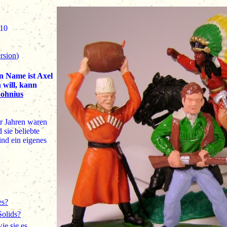
2010
rsion
)
n Name ist Axel
 will, kann
Sohnius
r Jahren waren
 sie beliebte
nd ein eigenes
es?
Solids?
ie sie es